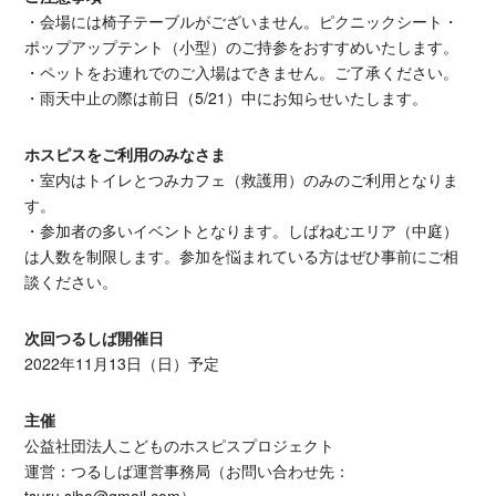
・会場には椅子テーブルがございません。ピクニックシート・
ポップアップテント（小型）のご持参をおすすめいたします。
・ペットをお連れでのご入場はできません。ご了承ください。
・雨天中止の際は前日（5/21）中にお知らせいたします。
ホスピスをご利用のみなさま
・室内はトイレとつみカフェ（救護用）のみのご利用となりま
す。
・参加者の多いイベントとなります。しばねむエリア（中庭）
は人数を制限します。参加を悩まれている方はぜひ事前にご相
談ください。
​次回つるしば開催日
2022年11月13日（日）予定
主催
公益社団法人こどものホスピスプロジェクト
運営：つるしば運営事務局（お問い合わせ先：
tsuru.siba@gmail.com）