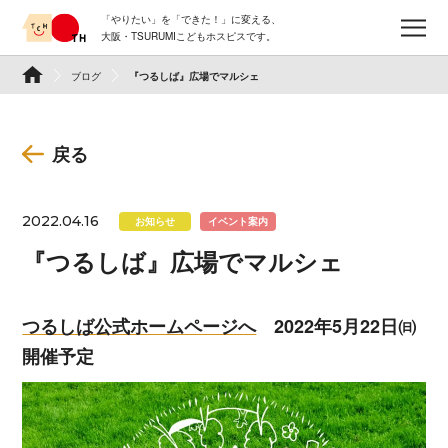
Skip
「やりたい」を「できた！」に変える、
to
メ
大阪・TSURUMIこどもホスピスです。
content
TSURUMI こどもホスピス
ブログ
『つるしば』広場でマルシェ
戻る
2022.04.16
お知らせ
イベント案内
『つるしば』広場でマルシェ
つるしば公式ホームページへ
2022年5月22日㈰
開催予定