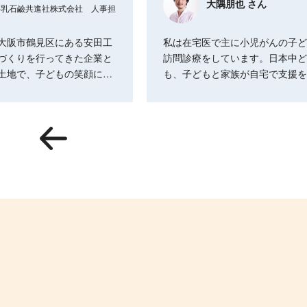
大隅朋也 さん
牛乳石鹼共進社株式会社 人事担
当
大阪市鶴見区にある安田工
私は在宅医で主に小児がんの子ど
づくりを行ってきた企業と
訪問診療をしています。日本中ど
土地で、子どもの笑顔に…
も、子どもと家族が自宅で支援を