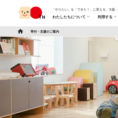
Skip
「やりたい」を「できた！」に変える、
大阪・
to
わたしたちについて
利用する
content
TSURUMI こどもホスピス
寄付・支援のご案内