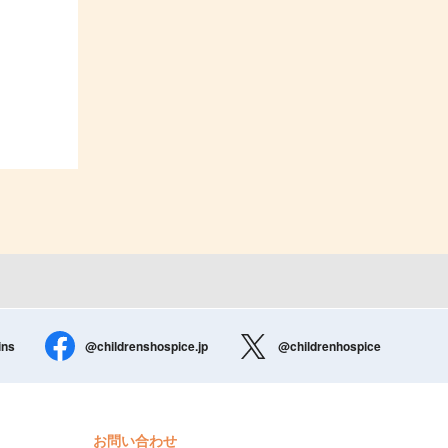
ins
@childrenshospice.jp
@childrenhospice
お問い合わせ