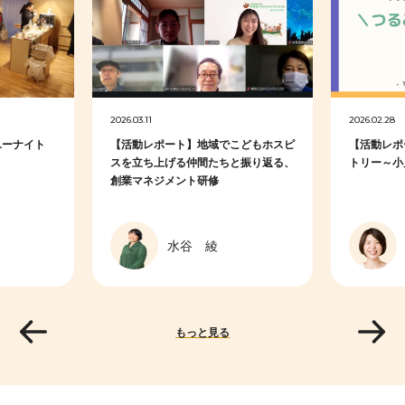
2026.03.11
2026.02.28
ユーナイト
【活動レポート】地域でこどもホスピ
【活動レポ
スを立ち上げる仲間たちと振り返る、
トリー～小児
創業マネジメント研修
水谷 綾
もっと見る