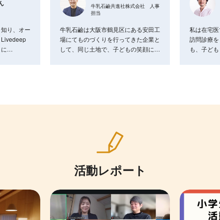
ん
牛乳石鹼共進社株式会社 人事
担当
と知り、オー
牛乳石鹼は大阪市鶴見区にある安田工
私は在宅医
vedeep
場にてものづくりを行ってきた企業と
訪問診療を
もに…
して、同じ土地で、子どもの笑顔に…
も、子ども
活動レポート