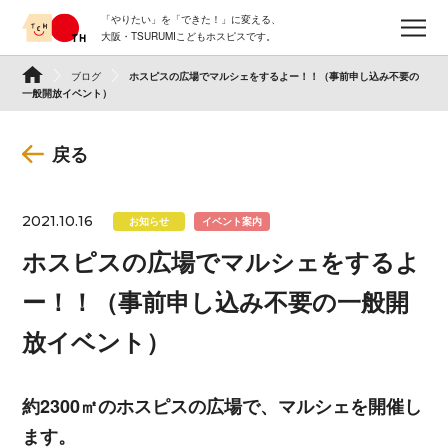
Skip
「やりたい」を「できた！」に変える、
to
メ
大阪・TSURUMIこどもホスピスです。
content
TSURUMI こどもホスピス
ブログ
ホスピスの広場でマルシェをするよー！！（事前申し込み不要の
一般開放イベント）
戻る
2021.10.16
お知らせ
イベント案内
ホスピスの広場でマルシェをするよ
ー！！（事前申し込み不要の一般開
放イベント）
約2300㎡のホスピスの広場で、マルシェを開催し
ます。