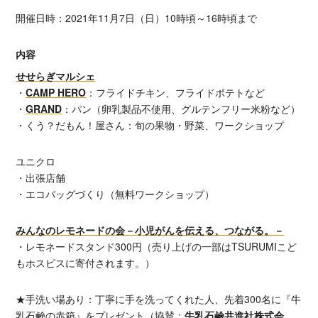
開催日時：2021年11月7日（日）10時頃～16時頃まで
内容
せせらぎマルシェ
・
CAMP HERO
：フライドチキン、フライドポテトなど
・
GRAND
：パン（卵乳製品不使用、グルテンフリー米粉など）
・くう？だもん！屋さん：旬の果物・野菜、ワークショップ
ユニクロ
・出張店舗
・エコバッグづくり（無料ワークショップ）
みんなのレモネードの会－小児がんを伝える、つながる。－
・レモネードスタンド300円（売り上げの一部はTSURUMIこど
もホスピスに寄付されます。）
★手洗い場あり：丁寧に手を洗ってくれた人、先着300名に『牛
乳石鹸の赤箱』をプレゼント（協賛：
牛乳石鹼共進社株式会