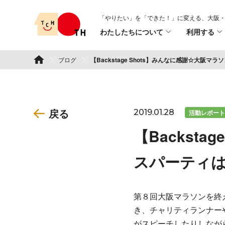
Skip
「やりたい」を「できた！」に変える、
大阪・
to
わたしたちについて
利用する
content
TSURUMI こどもホスピス
ブログ
【Backstage Shots】みんなに感謝☆大阪
戻る
2019.01.28
活動レポート
【Backst
スパーティ
第８回大阪マラソンを終
き、チャリティランナー
がスピーチしたりしなが