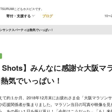
TSURUMIこどもホスピスです。
寄付・支援する
ブログ
10〜
マラソンサンクスパーティは熱気でいっぱい！
age Shots】みんなに感謝☆大阪
は熱気でいっぱい！
えて約１か月、2018年12月末にお疲れさま会「大阪マラソン
や応援関係者が集まりました。マラソン当日の写真や映像を見
ら、あの長い１日を振り返り！「今年はこうだった」「もし来