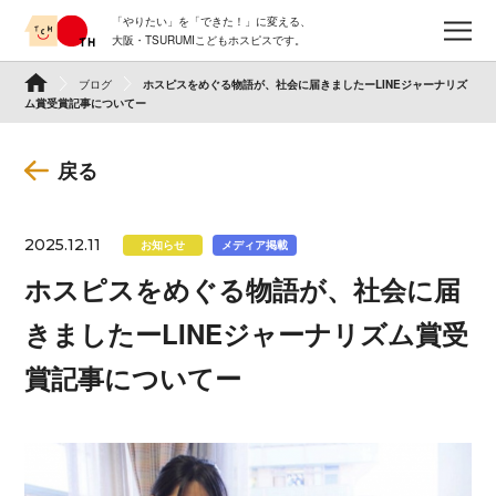
Skip
「やりたい」を「できた！」に変える、
to
メ
大阪・TSURUMIこどもホスピスです。
content
TSURUMI こどもホスピス
ブログ
ホスピスをめぐる物語が、社会に届きましたーLINEジャーナリズ
ム賞受賞記事についてー
戻る
2025.12.11
お知らせ
メディア掲載
ホスピスをめぐる物語が、社会に届
きましたーLINEジャーナリズム賞受
賞記事についてー