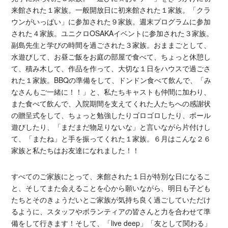
来館された１家族。一般開放日に初来館された１家族。「クラ
ウンがいっぱい」に参加された９家族。週末プログラムに参加
された４家族。ユニクロOSAKAイベントに参加された３家族。
副島先生と学びの時間を過ごされた３家族。おままごとして、
水遊びして、お昼ご飯をお庭の部屋で食べて、ちょっと休憩し
て、積み木して、作品を作って、大切な１日をハウスで過ごさ
れた１家族。BBQの準備をして、ドンドン食べて飲んで、「み
なさんもご一緒に！！」と、私たちキャストも仲間に加わり、
また食べて飲んで、入院期間を支えてくれた人たちへの感謝状
の贈呈式をして、ちょっと勉強したりゴロゴロしたり、ボール
遊びしたり、「まだまだ物足りないな」と言いながら片付けし
て、「またね」と手を振ってくれた１家族。６月はこんな２６
家族と私たちはお友達になれました！！
すべてのご家族にとって、来館された１日が特別な日になるこ
と、そしてまた会えることを心から願いながら、明日も子ども
たちとそのきょうだいとご家族が気持ち良く過ごしていただけ
るように、スタッフやボランティアの皆さんと力を合わせて準
備をして行きます！そして、「live deep」「友として関わる」