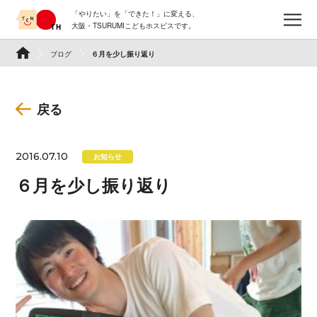
Skip
「やりたい」を「できた！」に変える、
to
メ
大阪・TSURUMIこどもホスピスです。
content
TSURUMI こどもホスピス
ブログ
６月を少し振り返り
戻る
2016.07.10
お知らせ
６月を少し振り返り