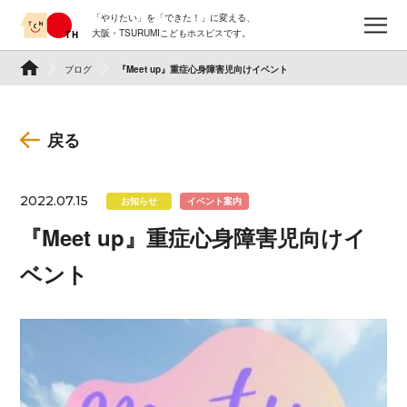
Skip
「やりたい」を「できた！」に変える、
to
メ
大阪・TSURUMIこどもホスピスです。
content
TSURUMI こどもホスピス
ブログ
『Meet up』重症心身障害児向けイベント
戻る
2022.07.15
お知らせ
イベント案内
『Meet up』重症心身障害児向けイ
ベント