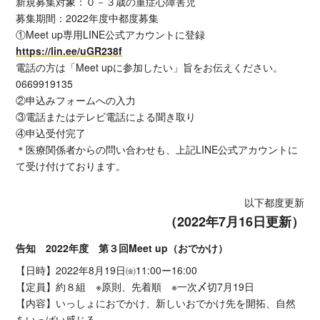
新規募集対象：０－３歳の重症心障害児
募集期間：2022年度中都度募集
①Meet up専用LINE公式アカウントに登録
https://lin.ee/uGR238f
電話の方は「Meet upに参加したい」旨をお伝えください。
0669919135
②申込みフォームへの入力
③電話またはテレビ電話による聞き取り
④申込受付完了
＊医療関係者からの問い合わせも、上記LINE公式アカウントに
て受け付けております。
以下都度更新
（2022年7月16日更新）
告知 2022年度 第３回Meet up（おでかけ）
【日時】2022年8月19日㈮11:00ー16:00
【定員】約８組 ※原則、先着順 ※一次〆切7月19日
【内容】いっしょにおでかけ、新しいおでかけ先を開拓、自然
をいっぱい感じる