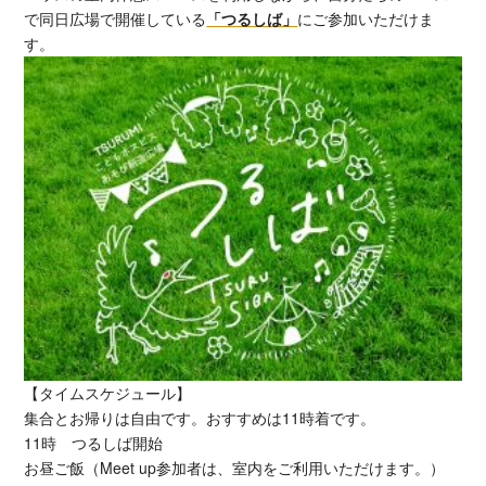
で同日広場で開催している
「つるしば」
にご参加いただけま
す。
【タイムスケジュール】
集合とお帰りは自由です。おすすめは11時着です。
11時 つるしば開始
お昼ご飯（Meet up参加者は、室内をご利用いただけます。）