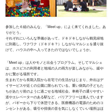
参加した６組のみんな、「Meet up」によく来てくれました。あ
りがとう。
それぞれにいろんな準備があって、ドキドキしながら鶴見緑地
に到着し、ワクワク（ドキドキ？）しながらマルシェを通り抜
けて、ハウスの中へ入ってきたのではないでしょうか。
「Meet up」は人やモノと出会うプログラム。そしてマルシェ
は、ホスピスの利用者と地域の人の両方が楽しみながら、緩や
かに繋がる場所です。
生まれてから長期入院から在宅での生活がはじまり、外出はデ
イサービスや近くの公園に限られている。重い病気の子どもた
ちがあたり前のように過ごせる地域社会。車椅子の通りやすい
道やエレベーターのある駅など、バリアフリーは進んでいます
が、バギーから下りて休憩できる、医療機器の電源のためのコ
ンセントがある、吸引や排痰の音を気にしなくていい場所はほ