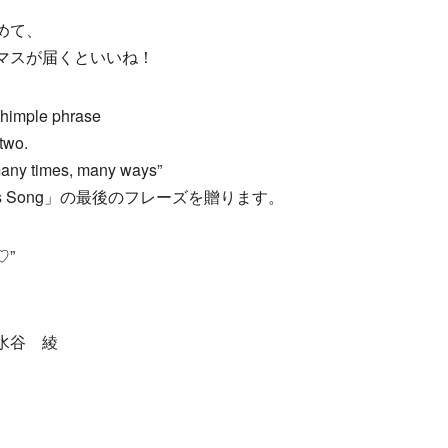
めて、
マスが届くといいね！
 shimple phrase
-two.
 many times, many ways”
tmas Song」の最後のフレーズを贈ります。
♡”
水谷 綾