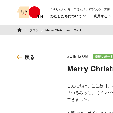
Skip
「やりたい」を「できた！」に変える、
大阪・
to
わたしたちについて
利用する
content
TSURUMI こどもホスピス
ブログ
Merry Christmas to You♪
戻る
2018.12.08
活動レポー
Merry Chris
こんにちは。ここ数日、
「つるみっこ」（メンバ
てきました。
玄関では、ポインセチア