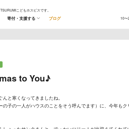
TSURUMIこどもホスピスです。
寄付・支援する
ブログ
10〜
ト
tmas to You♪
ぐんと寒くなってきましたね。
ーの子の一人がハウスのことをそう呼んでます）に、今年もク
をしょったサンタさんと、でっかいツリー！が出迎えてくれて