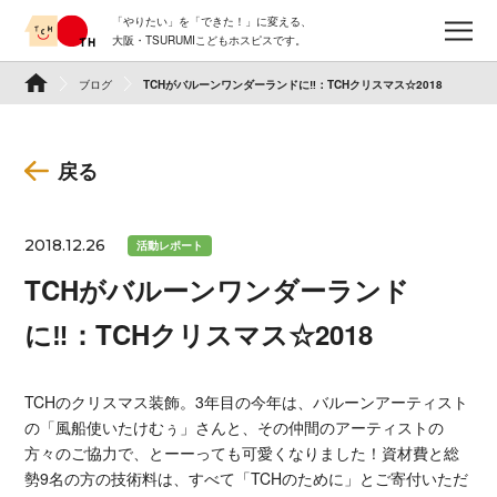
Skip
「やりたい」を「できた！」に変える、
to
メ
大阪・TSURUMIこどもホスピスです。
content
TSURUMI こどもホスピス
ブログ
TCHがバルーンワンダーランドに‼：TCHクリスマス☆2018
戻る
2018.12.26
活動レポート
TCHがバルーンワンダーランド
に‼：TCHクリスマス☆2018
TCHのクリスマス装飾。3年目の今年は、バルーンアーティスト
の「風船使いたけむぅ」さんと、その仲間のアーティストの
方々のご協力で、とーーっても可愛くなりました！資材費と総
勢9名の方の技術料は、すべて「TCHのために」とご寄付いただ