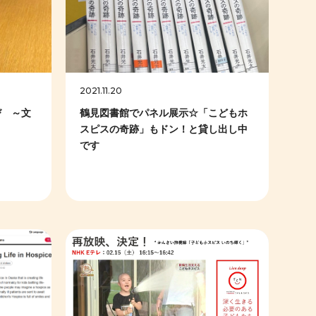
2021.11.20
び ～文
鶴見図書館でパネル展示☆「こどもホ
スピスの奇跡」もドン！と貸し出し中
です