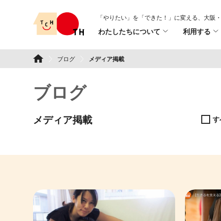
Skip
「やりたい」を「できた！」に変える、
大阪・
to
わたしたちについて
利用する
content
TSURUMI こどもホスピス
ブログ
メディア掲載
ブログ
メディア掲載
す