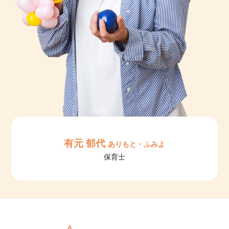
有元 郁代
ありもと・ふみよ
保育士