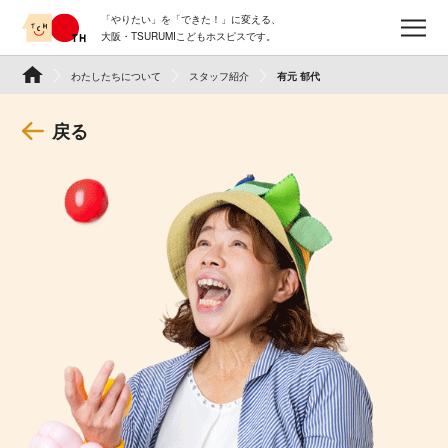
Skip
「やりたい」を「できた！」に変える、
to
メ
大阪・TSURUMIこどもホスピスです。
content
TSURUMI こどもホスピス
わたしたちについて
スタッフ紹介
有元 郁代
戻る