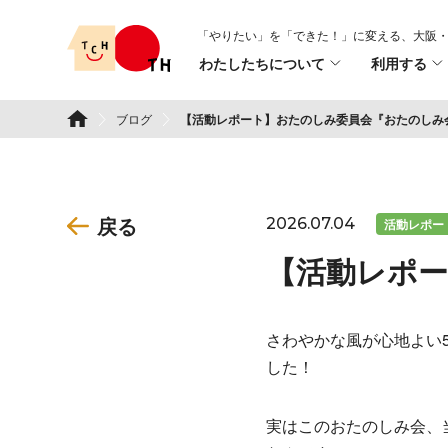
Skip
「やりたい」を「できた！」に変える、
大阪・
to
わたしたちについて
利用する
content
TSURUMI こどもホスピス
ブログ
【活動レポート】おたのしみ委員会『おたのしみ
戻る
2026.07.04
活動レポー
【活動レポ
さわやかな風が心地よい
した！
実はこのおたのしみ会、