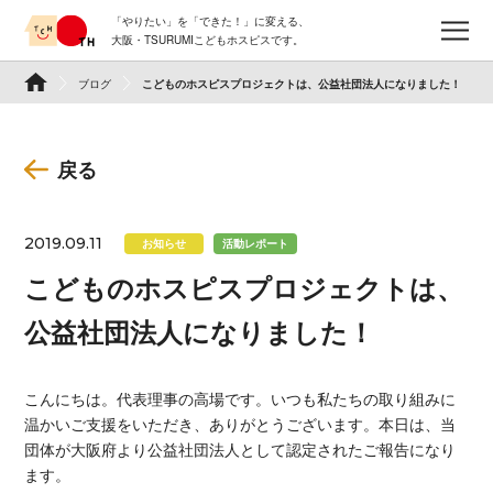
Skip
「やりたい」を「できた！」に変える、
to
メ
大阪・TSURUMIこどもホスピスです。
content
TSURUMI こどもホスピス
ブログ
こどものホスピスプロジェクトは、公益社団法人になりました！
戻る
2019.09.11
お知らせ
活動レポート
こどものホスピスプロジェクトは、
公益社団法人になりました！
こんにちは。代表理事の高場です。いつも私たちの取り組みに
温かいご支援をいただき、ありがとうございます。本日は、当
団体が大阪府より公益社団法人として認定されたご報告になり
ます。