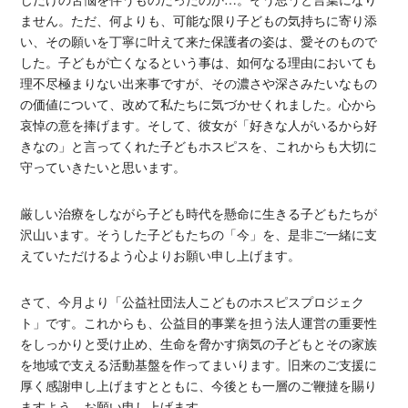
ません。ただ、何よりも、可能な限り子どもの気持ちに寄り添
い、その願いを丁寧に叶えて来た保護者の姿は、愛そのもので
した。子どもが亡くなるという事は、如何なる理由においても
理不尽極まりない出来事ですが、その濃さや深さみたいなもの
の価値について、改めて私たちに気づかせくれました。心から
哀悼の意を捧げます。そして、彼女が「好きな人がいるから好
きなの」と言ってくれた子どもホスピスを、これからも大切に
守っていきたいと思います。
厳しい治療をしながら子ども時代を懸命に生きる子どもたちが
沢山います。そうした子どもたちの「今」を、是非ご一緒に支
えていただけるよう心よりお願い申し上げます。
さて、今月より「公益社団法人こどものホスピスプロジェク
ト」です。これからも、公益目的事業を担う法人運営の重要性
をしっかりと受け止め、生命を脅かす病気の子どもとその家族
を地域で支える活動基盤を作ってまいります。旧来のご支援に
厚く感謝申し上げますとともに、今後とも一層のご鞭撻を賜り
ますよう、お願い申し上げます。