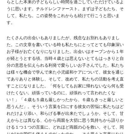
らとした本来の子どもらしい時間を過ごしていただけているよ
うに思います。チルドレンファースト。まずは子どもたち、そ
して、私たち。この姿勢をこれからも続けて行こうと思いま
す。
たくさんの出会いもありましたが、残念なお別れもありまし
た。この文章を書いている時も私たちにとってとても印象深い
お子様がお亡くなりになりました。出会いはオープンから１年
が経とうとする頃。当時４歳とは思えないとてもはっきりと自
分の意思を伝えられる利発で愛らしいお子さんでした。私たち
は様々な機会で学んで来た小児緩和ケアについて、彼女を通じ
てありありと体験し、そして、改めて、私たちの活動を考え直
すことになりました。「何をしてもお家に帰れないなら何も受
けたくない。頑張っているのに、頑張れって言われたくな
い！」「４歳も５歳も厳しかったから、６歳もきっと厳しいと
思うんだ」。そういう言葉を口にする彼女の苦悩に私たちはど
れだけより添い、和らげる事が出来たでしょうか。そして、甘
えからとは異なる、心から両親を大切に思う気持ちから語りか
ける１つ１つの言葉に、どれほど両親の心を救い、そして、同
じだけの苦悩を伴うものだったのか…。そう思うと言葉になり