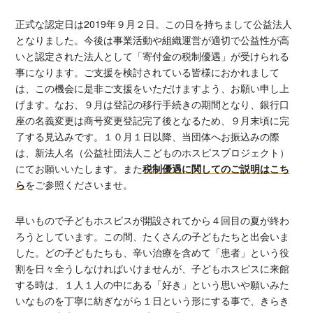
正式な認定日は2019年９月２日。この日を持ちまして公益法人
となりました。今後は事業活動や組織運営が適切で公益性が高
いと認定された法人として「寄付金の税制優遇」が受けられる
事になります。ご支援を検討されている皆様におかれまして
は、この機会に是非ご支援をいただけますよう、お願い申し上
げます。なお、９月は登記の移行手続きの期間となり、銀行口
座の名義変更は商号変更登記完了後となるため、９月末頃に完
了する見込みです。１０月１日以降、当団体へお振込みの際
は、新法人名（公益社団法人こどものホスピスプロジェクト）
にてお願いいたします。また
税制優遇に関してのご説明はこち
ら
をご参照くださいませ。
早いもので子どもホスピスが開設されてから４回目の夏が終わ
ろうとしています。この間、たくさんの子どもたちと出会いま
した。どの子どもたちも、辛い治療を含めて「患者」という役
割を日々全うしなければいけませんが、子どもホスピスに来館
する時は、１人１人の中にある「好き」という思いや願いみた
いなものを丁寧に紡ぎながら１日という形にする事で、きらき