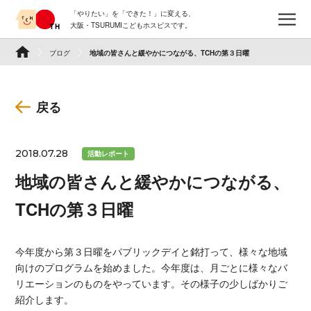
Skip
「やりたい」を「できた！」に変える、
to
メ
大阪・TSURUMIこどもホスピスです。
content
TSURUMI こどもホスピス
ブログ
地域の皆さんと緩やかにつながる、TCHの第３日曜
戻る
2018.07.28
活動レポート
地域の皆さんと緩やかにつながる、
TCHの第３日曜
今年度から第３日曜をパブリックデイと銘打って、様々な地域
向けのプログラムを始めました。今年度は、月ごとに様々なバ
リエーションのものをやっています。その様子の少しばかりご
紹介します。