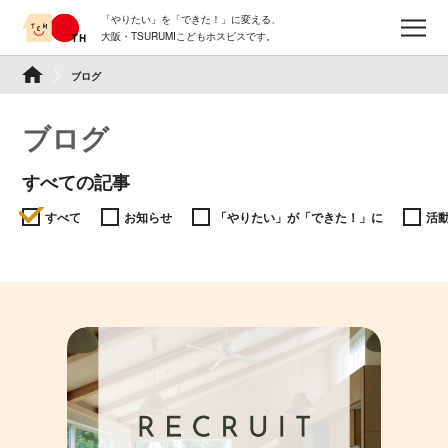
Skip
「やりたい」を「できた！」に変える、
to
メ
大阪・TSURUMIこどもホスピスです。
content
TSURUMI こどもホスピス
ブログ
ブログ
すべての記事
すべて
お知らせ
「やりたい」が「できた！」に
活